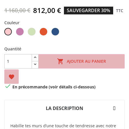
812,00 €
1 160,00 €
SAUVEGARDER 30%
TTC
Couleur
Crocus
Lime
Orangeade
Déjà
Rose
Cream
vu
blue
Quantité

AJOUTER AU PANIER


En précommande (voir détails ci-dessous)
LA DESCRIPTION
Habille tes murs d’une touche de tendresse avec notre