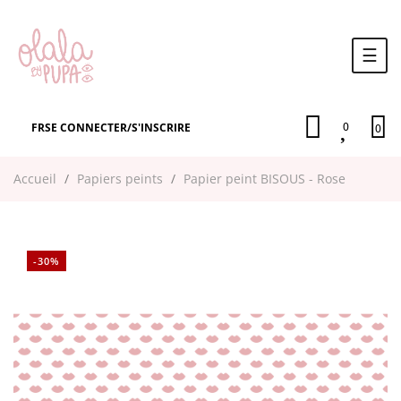
Basc
☰
la
navi
0
FR
SE CONNECTER
/
S'INSCRIRE
0
Accueil
Papiers peints
Papier peint BISOUS - Rose
-30%