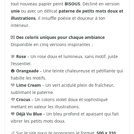
tout nouveau papier peint
BISOUS
. Décliné en version
unie
ou avec un délicat
paterne de petits mots doux et
illustrations
, il insuffle poésie et douceur à ton
intérieur.
💌
Des coloris uniques pour chaque ambiance
Disponible en cinq versions inspirantes :
🌸
Rose
– Un rose doux et lumineux, sans motif, juste
l’essentiel.
🎃
Orangeade
– Une teinte chaleureuse et pétillante qui
habille les motifs.
💚
Lime Cream
– Un vert acidulé plein de fraîcheur,
sublimant le paterne.
💜
Crocus
– Un coloris violet doux et sophistiqué
mettant en valeur les illustrations.
💙
Déjà Vu Blue
– Un bleu profond et apaisant qui fait
vibrer les petits mots doux.
📏 Sur le site nous te proposons le format:
500 x 310